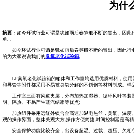
为什
摘要
：如今环试行业可谓是犹如雨后春笋般不断的冒出，因此
单...
如今环试行业可谓是犹如雨后春笋般不断的冒出，因此行业的
的为大家说说我们的
臭氧老化试验箱
;
LP臭氧老化试验箱的箱体和工作室均选用优质材料，使用国
和导管等附件都采用不易被臭氧分解的不锈钢等材料制成。样品架可
工作室三面有风道夹层，分布加热加湿器、循环风叶等装置，
明、隔热、不易产生蒸汽结霜等优点;
加热组件采用远红外镍合金高速加温电热丝，臭氧、温度、湿度
观的操作界面，整体美观大方,操作方便简捷;时间控制器是高精
安全保护功能比较齐全，出设备超温、过载、超压、欠相/逆