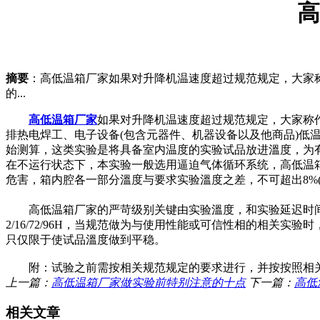
高
摘要
：高低温箱厂家如果对升降机温速度超过规范规定，大家
的...
高低温箱厂家
如果对升降机温速度超过规范规定，大家称
排热电焊工、电子设备(包含元器件、机器设备以及他商品)
始测算，这类实验是将具备室内温度的实验试品放进溫度，为
在不运行状态下，本实验一般选用逼迫气体循环系统，高低温
危害，箱内腔各一部分溫度与要求实验溫度之差，不可超出8%
高低温箱厂家的严苛级别关键由实验溫度，和实验延迟时间决策，有关
2/16/72/96H，当规范做为与使用性能或可信性相的相
只仅限于使试品溫度做到平稳。
附：试验之前需按相关规范规定的要求进行，并按按照相关
上一篇：
高低温箱厂家做实验前特别注意的十点
下一篇：
高低
相关文章