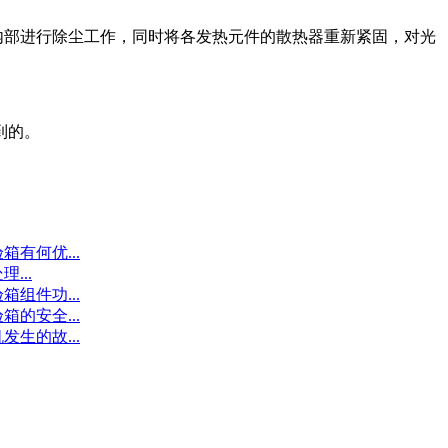
内部进行除尘工作，同时将各发热元件的散热器重新紧固，对光
到的。
有何优...
...
组件功...
的安全...
生的故...