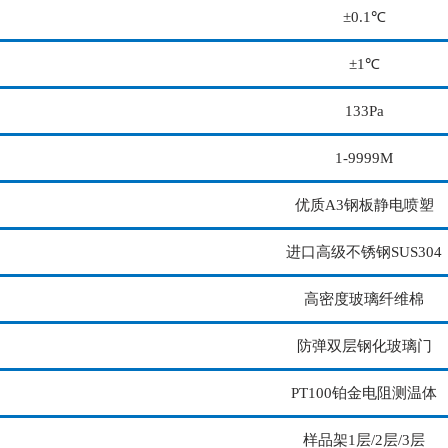
±0.1℃
±1℃
133Pa
1-9999M
优质A3钢板静电喷塑
进口高级不锈钢SUS304
高密度玻璃纤维棉
防弹双层钢化玻璃门
PT100铂金电阻测温体
样品架1层/2层/3层