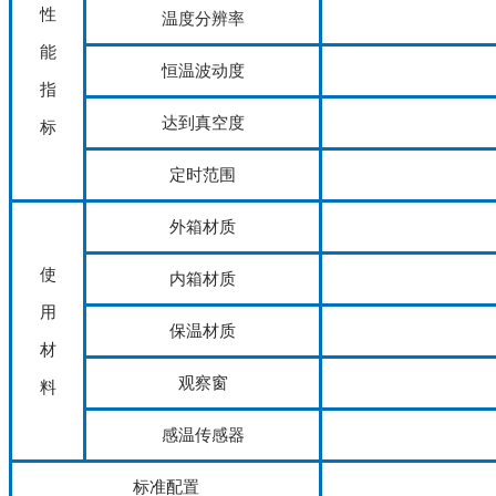
性
温度分辨率
能
恒温波动度
指
达到真空度
标
定时范围
外箱材质
使
内箱材质
用
保温材质
材
观察窗
料
感温传感器
标准配置