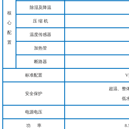
除湿及降温
核
压 缩 机
心
配
温度传感器
置
加热管
断路器
标准配置
超温、整
安全保护
低
电源电压
功 率
8