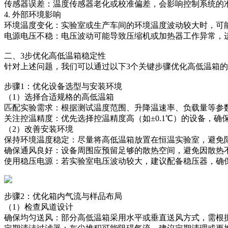
传感器误差：温度传感器老化或校准偏差，会影响控制系统的
4. 外部环境影响
环境温度变化：实验室或生产车间的环境温度波动较大时，可
电源电压不稳：电压波动可能导致压缩机或加热器工作异常，
二、3步优化高低温箱稳定性
针对上述问题，我们可以通过以下3个关键步骤优化高低温箱
步骤1：优化设备选型与安装环境
（1）选择合适规格的高低温箱
匹配实验需求：根据测试温度范围、升降温速率、负载量等参数
关注控温精度：优先选择控温精度高（如±0.1℃）的设备，确
（2）改善安装环境
保持环境温度稳定：尽量将高低温箱放置在恒温实验室，避免
确保通风良好：设备周围应预留足够的散热空间，避免因散热
使用稳压电源：若实验室电压波动较大，建议配备稳压器，确
步骤2：优化箱内气流与样品布局
（1）检查风道设计
确保均匀送风：部分高低温箱采用水平或垂直送风方式，需根