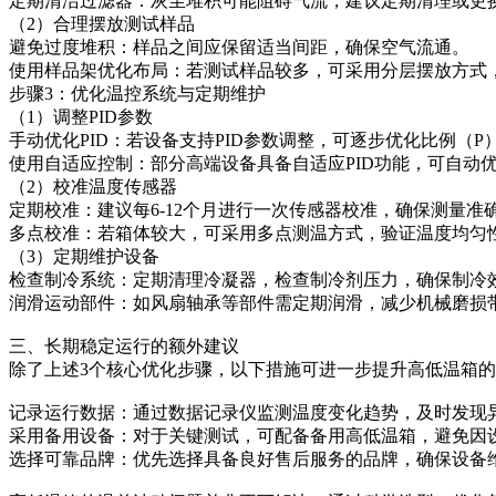
定期清洁过滤器：灰尘堆积可能阻碍气流，建议定期清理或更
（2）合理摆放测试样品
避免过度堆积：样品之间应保留适当间距，确保空气流通。
使用样品架优化布局：若测试样品较多，可采用分层摆放方式
步骤3：优化温控系统与定期维护
（1）调整PID参数
手动优化PID：若设备支持PID参数调整，可逐步优化比例（
使用自适应控制：部分高端设备具备自适应PID功能，可自动
（2）校准温度传感器
定期校准：建议每6-12个月进行一次传感器校准，确保测量准
多点校准：若箱体较大，可采用多点测温方式，验证温度均匀
（3）定期维护设备
检查制冷系统：定期清理冷凝器，检查制冷剂压力，确保制冷
润滑运动部件：如风扇轴承等部件需定期润滑，减少机械磨损
三、长期稳定运行的额外建议
除了上述3个核心优化步骤，以下措施可进一步提升高低温箱
记录运行数据：通过数据记录仪监测温度变化趋势，及时发现
采用备用设备：对于关键测试，可配备备用高低温箱，避免因
选择可靠品牌：优先选择具备良好售后服务的品牌，确保设备