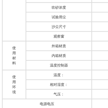
吹砂浓度
试验用尘
沙尘尺寸
观察窗
外箱材质
使
用
内箱材质
材
料
温度控制器
温度：
使
用
相对湿度：
环
境
气压：
电源电压