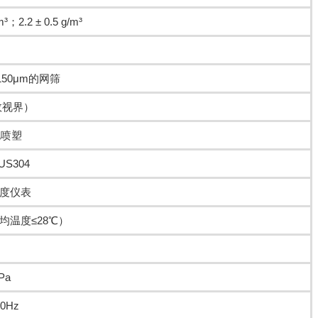
m³；2.2 ± 0.5 g/m³
150μm的网筛
有效视界）
电喷塑
S304
度仪表
均温度≤28℃）
Pa
60Hz