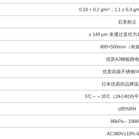
0.18 + 0.2 g/m³；1.1 ± 0.3 g/
石英粉尘
≤ 149 μm 来通过直径为
800×500mm（
优质A3钢板静
优质高级不锈钢SU
日本优易控品牌温
5℃～＋35℃（24小时内平
≤85%RH
86kPa～106k
AC380V±10% 