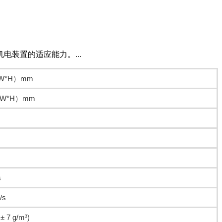
装置的适应能力。...
*W*H）mm
D*W*H）mm
s
/s
± 7 g/m³)