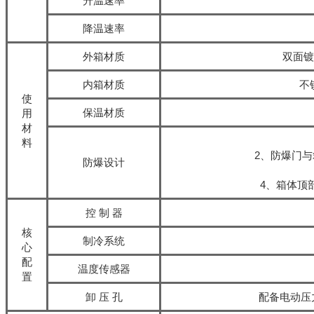
升温速率
降温速率
外箱材质
双面镀
内箱材质
不锈
使
保温材质
用
材
料
2、防爆门
防爆设计
4、箱体顶
控 制 器
核
制冷系统
心
配
温度传感器
置
卸 压 孔
配备电动压